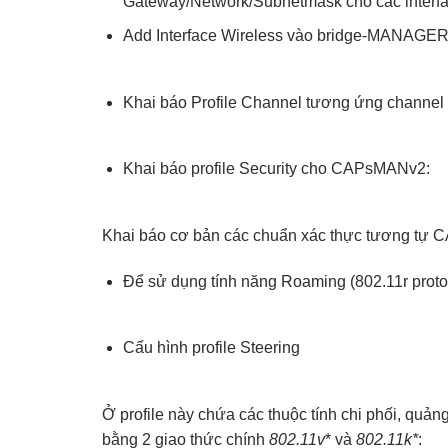
Gateway/Network/Subnetmask cho các interfa
Add Interface Wireless vào bridge-MANAG
Khai báo Profile Channel tương ứng chann
Khai báo profile Security cho CAPsMANv2:
Khai báo cơ bản các chuẩn xác thực tương tự 
Để sử dụng tính năng Roaming (802.11r proto
Cấu hình profile Steering
Ở profile này chứa các thuộc tính chi phối, quản
bằng 2 giao thức chính
802.11v
* và
802.11k*
: