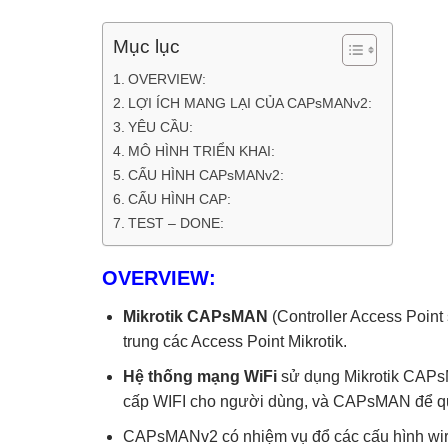
Mục lục
OVERVIEW:
LỢI ÍCH MANG LẠI CỦA CAPsMANv2:
YÊU CẦU:
MÔ HÌNH TRIỂN KHAI:
CẤU HÌNH CAPsMANv2:
CẤU HÌNH CAP:
TEST – DONE:
OVERVIEW:
Mikrotik
CAPsMAN
(Controller Access Point
trung các Access Point Mikrotik.
Hệ thống mạng WiFi
sử dụng Mikrotik CAPsM
cấp WIFI cho người dùng, và CAPsMAN để quả
CAPsMANv2 có nhiệm vụ đổ các cấu hình wirel