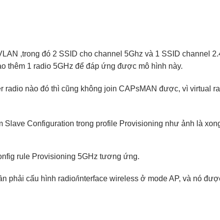
 VLAN ,trong đó 2 SSID cho channel 5Ghz và 1 SSID channel 2
 tạo thêm 1 radio 5GHz để đáp ứng được mô hình này.
er radio nào đó thì cũng không join CAPsMAN được, vì virtual r
m Slave Configuration trong profile Provisioning như ảnh là xon
onfig rule Provisioning 5GHz tương ứng.
cần phải cấu hình radio/interface wireless ở mode AP, và nó đư