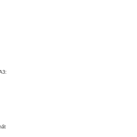
A3:
hất