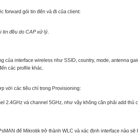
c forward gói tin đến và đi của client:
i tin đều do CAP xử lý
.
ộng của interface wireless như SSID, country, mode, antenna g
ến các profile khác.
ới các tiêu chí trong Provisioning:
nnel 2.4GHz và channel 5GHz, như vậy không cần phải add thủ 
sMAN để Mikrotik trở thành WLC và xác định interface nào sẽ 