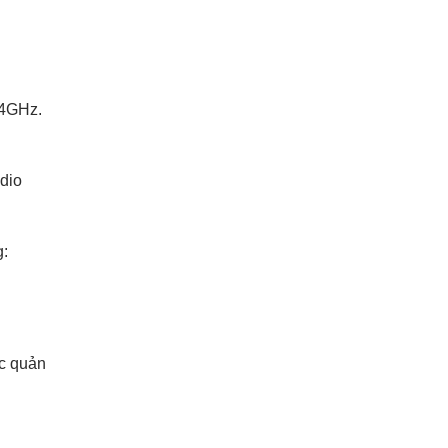
.4GHz.
adio
g:
ợc quản