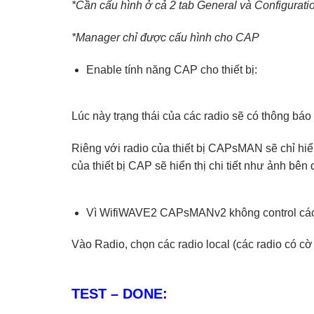
*Cần cấu hình ở cả 2 tab General và Configuratio
*Manager chỉ được cấu hình cho CAP
Enable tính năng CAP cho thiết bị:
Lúc này trạng thái của các radio sẽ có thông 
Riêng với radio của thiết bị CAPsMAN sẽ chỉ hi
của thiết bị CAP sẽ hiển thị chi tiết như ảnh bên 
Vì WifiWAVE2 CAPsMANv2 không control các ra
Vào Radio, chọn các radio local (các radio có cờ 
TEST – DONE: