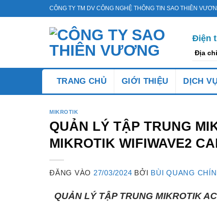
Bỏ
CÔNG TY TM DV CÔNG NGHỆ THÔNG TIN SAO THIÊN VƯƠ
qua
nội
Điện 
dung
Địa ch
TRANG CHỦ
GIỚI THIỆU
DỊCH V
MIKROTIK
QUẢN LÝ TẬP TRUNG MIK
MIKROTIK WIFIWAVE2 C
ĐĂNG VÀO
27/03/2024
BỞI
BÙI QUANG CHÍ
QUẢN LÝ TẬP TRUNG MIKROTIK AC