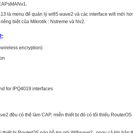
 CAPsMANv1.
13 là menu để quản lý wifi5 wave2 và các interface wifi mới hơ
iêng biệt của Mikrotik : Nstreme và Nv2.
2:
wireless encryption)
ion
d for IPQ4019 interfaces
ave2 đều có thể làm CAP, miễn thiết bị đó có tối thiểu RouterOS
thiết bị RouterOS nào hỗ trợ gói Wifiwave2 , ngay cả khi bản 