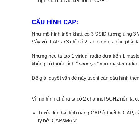
nghe tất cả các kết nối từ CAP :
CẤU HÌNH CAP:
Như mô hình triển khai, có 3 SSID tương ứng 3
Vậy với hAP ax3 chỉ có 2 radio nên ta cần phải
Nhưng nếu ta tạo 1 virtual radio dựa trên 1 mast
không có thuộc tính
“manager”
như master radio.
Để giải quyết vấn đề này ta chỉ cần cấu hình thê
Vì mô hình chúng ta có 2 channel 5GHz nên ta c
Trước khi bật tính năng CAP ở thiết bị CAP, 
lý bởi CAPsMAN: