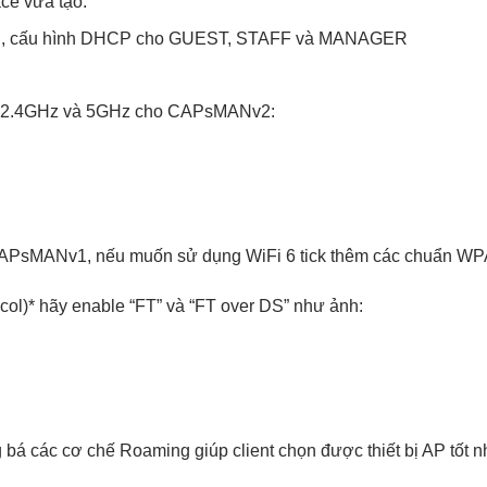
ce vừa tạo:
ER, cấu hình DHCP cho GUEST, STAFF và MANAGER
el 2.4GHz và 5GHz cho CAPsMANv2:
CAPsMANv1, nếu muốn sử dụng WiFi 6 tick thêm các chuẩn WP
col)* hãy enable “FT” và “FT over DS” như ảnh:
g bá các cơ chế Roaming giúp client chọn được thiết bị AP tốt n