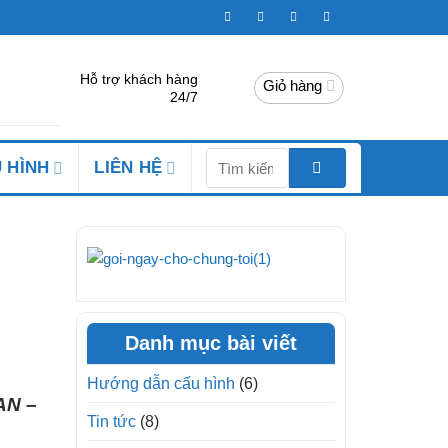
Hỗ trợ khách hàng
Giỏ hàng
24/7
Tìm
 HÌNH
LIÊN HỆ
kiếm:
Danh mục bài viết
Hướng dẫn cấu hình
(6)
AN –
Tin tức
(8)