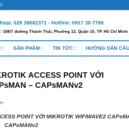
NG
thoại: 028 38682371 -
Hotline: 0917 39 7766
ỉ: 188/7 đường Thành Thái, Phường 12, Quận 10, TP. Hồ Chí Minh
Ụ
SẢN PHẨM
TIN TỨC
HƯỚNG DẪN CẤU
ROTIK ACCESS POINT VỚI
APsMAN – CAPsMANv2
NH
CESS POINT VỚI MIKROTIK WIFIWAVE2 CAPsM
CAPsMANv2