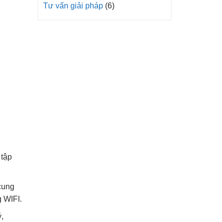
Tư vấn giải pháp
(6)
 tập
cung
 WIFI.
,