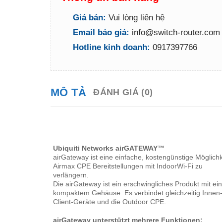
Giá bán:
Vui lòng liên hệ
Email báo giá:
info@switch-router.com
Hotline kinh doanh:
0917397766
MÔ TẢ
ĐÁNH GIÁ (0)
Ubiquiti Networks airGATEWAY™
airGateway ist eine einfache, kostengünstige Möglichk
Airmax CPE Bereitstellungen mit IndoorWi-Fi zu
verlängern.
Die airGateway ist ein erschwingliches Produkt mit e
kompaktem Gehäuse. Es verbindet gleichzeitig Innen
Client-Geräte und die Outdoor CPE.
airGateway unterstützt mehrere Funktionen: