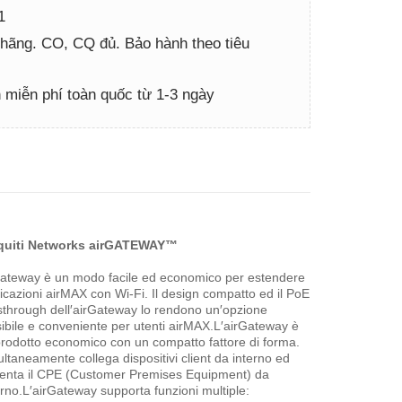
1
hãng. CO, CQ đủ. Bảo hành theo tiêu
miễn phí toàn quốc từ 1-3 ngày
quiti Networks airGATEWAY™
Gateway è un modo facile ed economico per estendere
icazioni airMAX con Wi-Fi.
Il design compatto ed il PoE
through dell′airGateway lo rendono un′opzione
sibile e conveniente per utenti airMAX.L′airGateway è
rodotto economico con un compatto fattore di forma.
ltaneamente collega dispositivi client da interno ed
menta il CPE (Customer Premises Equipment) da
rno.L′airGateway supporta funzioni multiple: