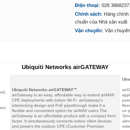
Điện thoại:
028 3868237
Chính sách:
Hàng chính 
chuẩn của Nhà sản xuất
Vận chuyển:
Vận chuyển 
Ubiquiti Networks airGATEWAY
Ubi
Ubiquiti Networks airGATEWAY™
air
eit,
airGateway is an easy, affordable way to extend airMAX
appl
CPE deployments with indoor Wi-Fi. airGateway’s
pass
interlocking design and PoE passthrough make it a
fles
inem
flexible and convenient option for airMAX users.The
un p
-
airGateway is an affordable product with a compact form
Simu
factor. It simultaneously connects indoor client devices
ali
and powers the outdoor CPE (Customer Premises
este