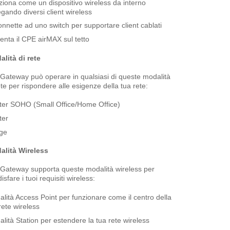
iona come un dispositivo wireless da interno
egando diversi client wireless
onnette ad uno switch per supportare client cablati
enta il CPE airMAX sul tetto
alità
di rete
rGateway può operare in qualsiasi di queste modalità
ete per rispondere alle
esigenze della tua rete:
ter SOHO (Small Office/Home Office)
ter
dge
alità Wireless
rGateway supporta queste modalità wireless per
isfare i tuoi requisiti wireless:
lità Access Point per funzionare come il centro della
rete wireless
lità Station per estendere la tua rete wireless