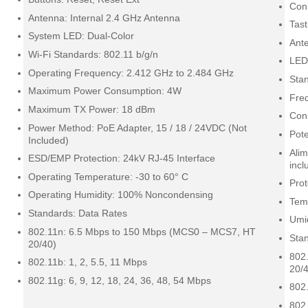
Con
Antenna: Internal 2.4 GHz Antenna
Tast
System LED: Dual-Color
Ant
Wi-Fi Standards: 802.11 b/g/n
LED 
Operating Frequency: 2.412 GHz to 2.484 GHz
Stan
Maximum Power Consumption: 4W
Fre
Maximum TX Power: 18 dBm
Con
Power Method: PoE Adapter, 15 / 18 / 24VDC (Not
Pot
Included)
Alim
ESD/EMP Protection: 24kV RJ-45 Interface
incl
Operating Temperature: -30 to 60° C
Prot
Operating Humidity: 100% Noncondensing
Tem
Standards: Data Rates
Umi
802.11n: 6.5 Mbps to 150 Mbps (MCS0 – MCS7, HT
Stan
20/40)
802
802.11b: 1, 2, 5.5, 11 Mbps
20/
802.11g: 6, 9, 12, 18, 24, 36, 48, 54 Mbps
802.
802.