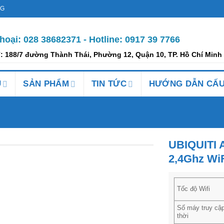
NG
thoại: 028 38682371 -
Hotline: 0917 39 7766
ỉ: 188/7 đường Thành Thái, Phường 12, Quận 10, TP. Hồ Chí Minh
Ụ
SẢN PHẨM
TIN TỨC
HƯỚNG DẪN CẤU
UBIQUITI 
2,4Ghz WiF
Tốc độ Wifi
Số máy truy cập
thời