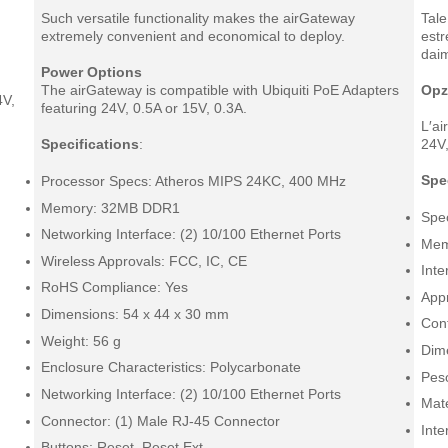
Such versatile functionality makes the airGateway
Tale
extremely convenient and economical to deploy.
est
da
i
Power Options
The airGateway is compatible with Ubiquiti PoE Adapters
Opz
4V,
featuring 24V, 0.5A or 15V, 0.3A.
L′ai
Specifications
:
24V,
Spe
Processor Specs: Atheros MIPS 24KC, 400 MHz
Memory: 32MB DDR1
Spe
Networking Interface: (2) 10/100 Ethernet Ports
Mem
Wireless Approvals: FCC, IC, CE
Inte
RoHS Compliance: Yes
Appr
Dimensions: 54 x 44 x 30 mm
Con
Weight: 56 g
Dim
Enclosure Characteristics: Polycarbonate
Pes
Networking Interface: (2) 10/100 Ethernet Ports
Mate
Connector: (1) Male RJ-45 Connector
Inte
Buttons: Reset, Reset Ext