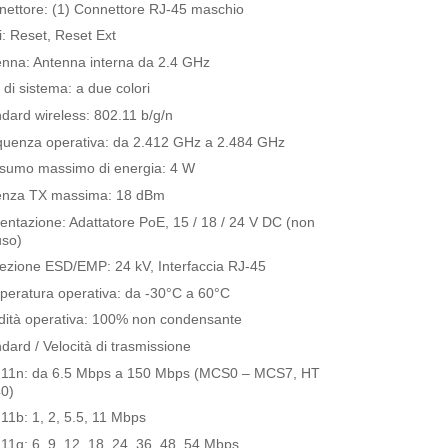
nettore: (1) Connettore RJ-45 maschio
i: Reset, Reset Ext
enna: Antenna interna da 2.4 GHz
di sistema: a due colori
dard wireless: 802.11 b/g/n
quenza operativa: da 2.412 GHz a 2.484 GHz
sumo massimo di energia: 4 W
enza TX massima: 18 dBm
entazione: Adattatore PoE, 15 / 18 / 24 V DC (non
uso)
ezione ESD/EMP: 24 kV, Interfaccia RJ-45
peratura operativa: da -30°C a 60°C
dità operativa: 100% non condensante
dard / Velocità di trasmissione
.11n: da 6.5 Mbps a 150 Mbps (MCS0 – MCS7, HT
40)
11b: 1, 2, 5.5, 11 Mbps
11g: 6, 9, 12, 18, 24, 36, 48, 54 Mbps