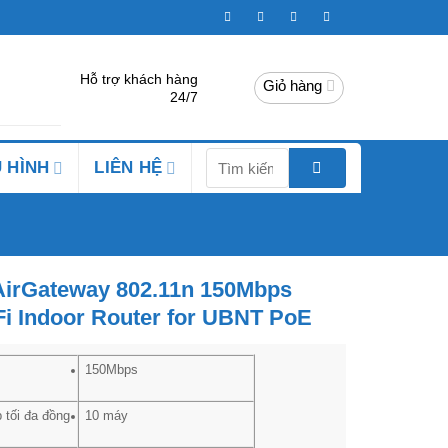
Hỗ trợ khách hàng
Giỏ hàng
24/7
Tìm
 HÌNH
LIÊN HỆ
kiếm:
AirGateway 802.11n 150Mbps
i Indoor Router for UBNT PoE
150Mbps
 tối đa đồng
10 máy