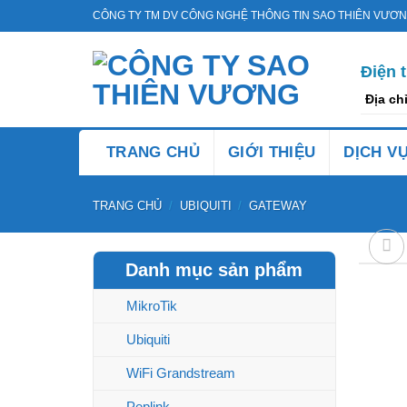
Bỏ
CÔNG TY TM DV CÔNG NGHỆ THÔNG TIN SAO THIÊN VƯƠ
qua
nội
Điện 
dung
Địa ch
TRANG CHỦ
GIỚI THIỆU
DỊCH V
TRANG CHỦ
/
UBIQUITI
/
GATEWAY
Danh mục sản phẩm
MikroTik
Ubiquiti
WiFi Grandstream
Peplink