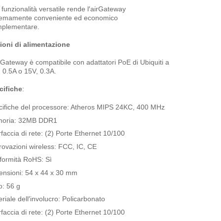
 funzionalità versatile rende l′airGateway
remamente conveniente ed economico
mplementare.
ioni di alimentazione
rGateway è compatibile con adattatori PoE di Ubiquiti a
 0.5A o 15V, 0.3A.
cifiche
:
cifiche del processore: Atheros MIPS 24KC, 400 MHz
oria: 32MB DDR1
rfaccia di rete: (2) Porte Ethernet 10/100
ovazioni wireless: FCC, IC, CE
formità RoHS: Sì
ensioni: 54 x 44 x 30 mm
o: 56 g
riale dell′involucro: Policarbonato
rfaccia di rete: (2) Porte Ethernet 10/100