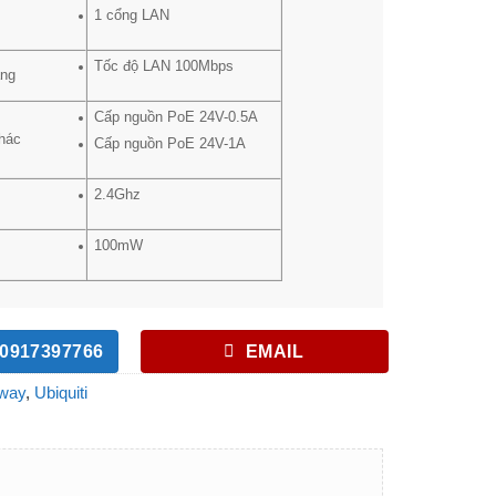
1 cổng LAN
Tốc độ LAN 100Mbps
ạng
Cấp nguồn PoE 24V-0.5A
hác
Cấp nguồn PoE 24V-1A
2.4Ghz
100mW
0917397766
EMAIL
way
,
Ubiquiti