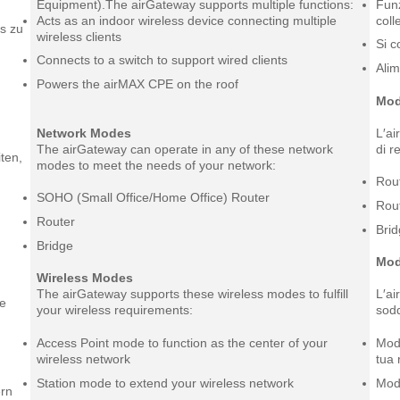
Equipment).The airGateway supports multiple functions:
Funz
Acts as an indoor wireless device connecting multiple
coll
ts zu
wireless clients
Si c
Connects to a switch to support wired clients
Alim
Powers the airMAX CPE on the roof
Mod
Network Modes
L′ai
The airGateway can operate in any of these network
di r
ten,
modes to meet the needs of your network:
Rou
SOHO (Small Office/Home Office) Router
Rou
Router
Bri
Bridge
Mod
Wireless Modes
The airGateway supports these wireless modes to fulfill
L′ai
re
your wireless requirements:
sodd
Access Point mode to function as the center of your
Moda
n
wireless network
tua 
Station mode to extend your wireless network
Moda
ern