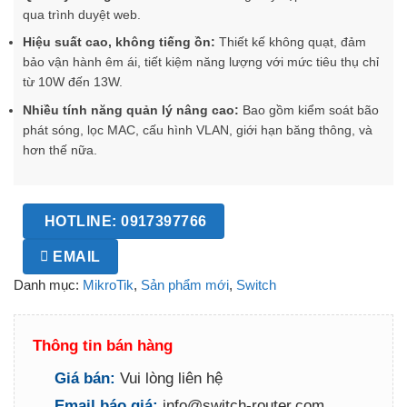
qua trình duyệt web.
Hiệu suất cao, không tiếng ồn:
Thiết kế không quạt, đảm
bảo vận hành êm ái, tiết kiệm năng lượng với mức tiêu thụ chỉ
từ 10W đến 13W.
Nhiều tính năng quản lý nâng cao:
Bao gồm kiểm soát bão
phát sóng, lọc MAC, cấu hình VLAN, giới hạn băng thông, và
hơn thế nữa.
HOTLINE: 0917397766
EMAIL
Danh mục:
MikroTik
,
Sản phẩm mới
,
Switch
Thông tin bán hàng
Giá bán:
Vui lòng liên hệ
Email báo giá:
info@switch-router.com