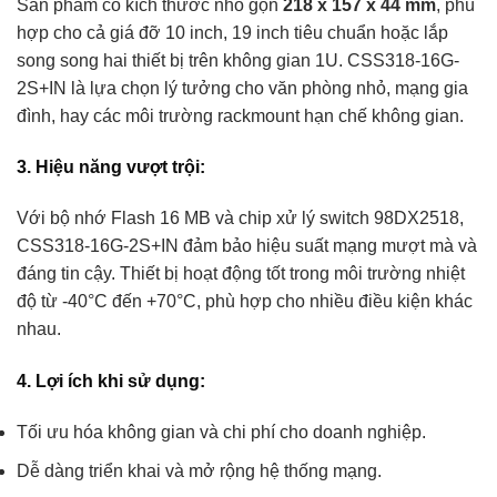
Sản phẩm có kích thước nhỏ gọn
218 x 157 x 44 mm
, phù
hợp cho cả giá đỡ 10 inch, 19 inch tiêu chuẩn hoặc lắp
song song hai thiết bị trên không gian 1U. CSS318-16G-
2S+IN là lựa chọn lý tưởng cho văn phòng nhỏ, mạng gia
đình, hay các môi trường rackmount hạn chế không gian.
3. Hiệu năng vượt trội:
Với bộ nhớ Flash 16 MB và chip xử lý switch 98DX2518,
CSS318-16G-2S+IN đảm bảo hiệu suất mạng mượt mà và
đáng tin cậy. Thiết bị hoạt động tốt trong môi trường nhiệt
độ từ -40°C đến +70°C, phù hợp cho nhiều điều kiện khác
nhau.
4. Lợi ích khi sử dụng:
Tối ưu hóa không gian và chi phí cho doanh nghiệp.
Dễ dàng triển khai và mở rộng hệ thống mạng.