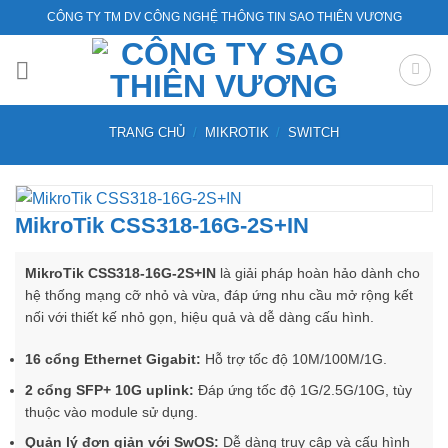
Bỏ
CÔNG TY TM DV CÔNG NGHỆ THÔNG TIN SAO THIÊN VƯƠNG
qua
nội
dung
TRANG CHỦ
/
MIKROTIK
/
SWITCH
MikroTik CSS318-16G-2S+IN
MikroTik CSS318-16G-2S+IN
là giải pháp hoàn hảo dành cho
hệ thống mạng cỡ nhỏ và vừa, đáp ứng nhu cầu mở rộng kết
nối với thiết kế nhỏ gọn, hiệu quả và dễ dàng cấu hình.
16 cổng Ethernet Gigabit:
Hỗ trợ tốc độ 10M/100M/1G.
2 cổng SFP+ 10G uplink:
Đáp ứng tốc độ 1G/2.5G/10G, tùy
thuộc vào module sử dụng.
Quản lý đơn giản với SwOS:
Dễ dàng truy cập và cấu hình