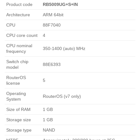
Product code
RB5009UG+S+IN
Architecture
ARM 64bit
CPU
88F7040
CPU core count
4
CPU nominal
350-1400 (auto) MHz
frequency
Switch chip
88E6393
model
RouterOS
5
license
Operating
RouterOS (v7 only)
System
Size of RAM
1 GB
Storage size
1 GB
Storage type
NAND