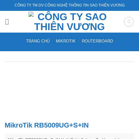
Bỏ
CÔNG TY TM DV CÔNG NGHỆ THÔNG TIN SAO THIÊN VƯƠNG
qua
nội
dung
TRANG CHỦ
/
MIKROTIK
/
ROUTERBOARD
MikroTik RB5009UG+S+IN