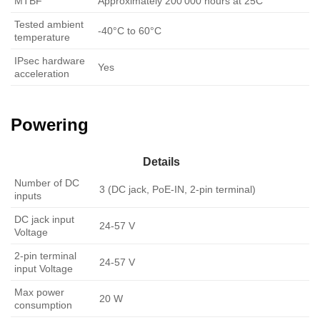
MTBF
Approximately 200’000 hours at 25C
Tested ambient
-40°C to 60°C
temperature
IPsec hardware
Yes
acceleration
Powering
Details
Number of DC
3 (DC jack, PoE-IN, 2-pin terminal)
inputs
DC jack input
24-57 V
Voltage
2-pin terminal
24-57 V
input Voltage
Max power
20 W
consumption