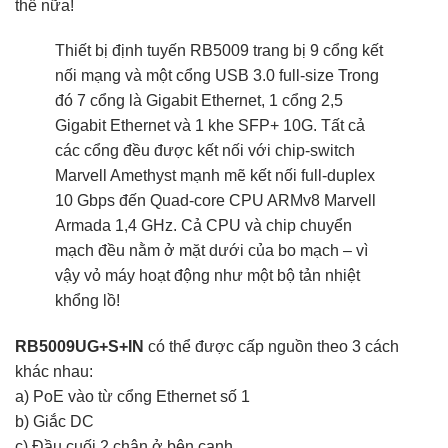
thế nữa!
Thiết bị định tuyến RB5009 trang bị 9 cổng kết
nối mạng và một cổng USB 3.0 full-size Trong
đó 7 cổng là Gigabit Ethernet, 1 cổng 2,5
Gigabit Ethernet và 1 khe SFP+ 10G. Tất cả
các cổng đều được kết nối với chip-switch
Marvell Amethyst mạnh mẽ kết nối full-duplex
10 Gbps đến Quad-core CPU ARMv8 Marvell
Armada 1,4 GHz. Cả CPU và chip chuyển
mạch đều nằm ở mặt dưới của bo mạch – vì
vậy vỏ máy hoạt động như một bộ tản nhiệt
khổng lồ!
RB5009UG+S+IN
có thể được cấp nguồn theo 3 cách
khác nhau:
a) PoE vào từ cổng Ethernet số 1
b) Giắc DC
c) Đầu cuối 2 chân ở bên cạnh