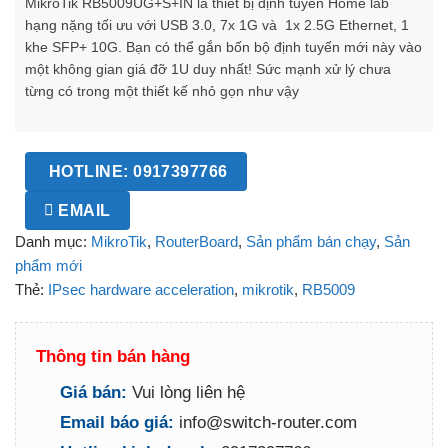
MikroTik RB5009UG+S+IN là thiết bị định tuyến Home lab
hạng nặng tối ưu với USB 3.0, 7x 1G và 1x 2.5G Ethernet, 1
khe SFP+ 10G. Bạn có thể gắn bốn bộ định tuyến mới này vào
một không gian giá đỡ 1U duy nhất! Sức mạnh xử lý chưa
từng có trong một thiết kế nhỏ gọn như vậy
HOTLINE: 0917397766
EMAIL
Danh mục:
MikroTik
,
RouterBoard
,
Sản phẩm bán chạy
,
Sản
phẩm mới
Thẻ:
IPsec hardware acceleration
,
mikrotik
,
RB5009
Thông tin bán hàng
Giá bán:
Vui lòng liên hệ
Email báo giá:
info@switch-router.com