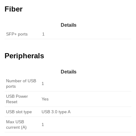
Fiber
Details
SFP+ ports
1
Peripherals
Details
Number of USB
1
ports
USB Power
Yes
Reset
USB slot type
USB 3.0 type A
Max USB
1
current (A)