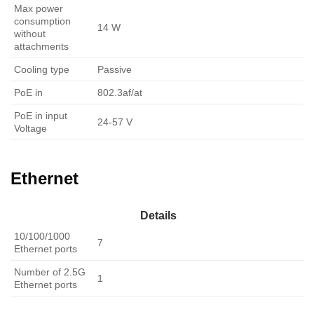
Max power
consumption
14 W
without
attachments
Cooling type
Passive
PoE in
802.3af/at
PoE in input
24-57 V
Voltage
Ethernet
Details
10/100/1000
7
Ethernet ports
Number of 2.5G
1
Ethernet ports